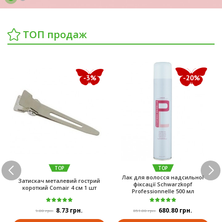
ТОП продаж
-3%
-20%
TOP
TOP
Лак для волосся надсильної
Затискач металевий гострий
фіксації Schwarzkopf
короткий Comair 4 см 1 шт
Professionnelle 500 мл
8.73 грн.
680.80 грн.
9.00 грн.
851.00 грн.