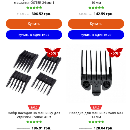
машинки OSTER 24 мм 1
10 мм
306.52 грн.
142.59 грн.
316.00 грн.
147.00 грн.
Купить
Купить
Купить в один клик
Купить в один клик
-3%
-3%
SALE
SALE
Набір насадок на машинку для
Насадка для машинок Wahl No4
стрижки Proline 4 шт
13 мм
196.91 грн.
128.04 грн.
203.00 грн.
132.00 грн.