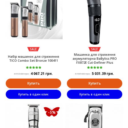
SALE
SALE
Машинка для стриження
Набір машинок для стриження
акумуляторна BaByliss PRO
TICO Combo Set Bronze 100411
FX872E Cut-Definer Plus
4 067.21 грн.
5 031.39 грн.
4 193.00 грн.
5 187.00 грн.
Купить
Купить
Купить в один клик
Купить в один клик
-3%