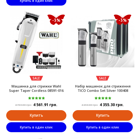
Купить в один клик
-3%
-3%
SALE
SALE
Maшинкa для cтpижки Wahl
Набір машинок для стриження
Super Taper Cordless 08591-016
TICO Combo Set Silver 100408
4 561.91 грн.
4 355.30 грн.
4 703.00 грн.
4 490.00 грн.
Купить
Купить
Купить в один клик
Купить в один клик