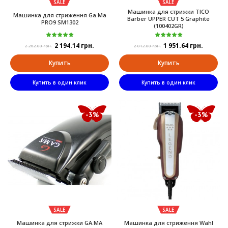
SALE
SALE
Maшинкa для cтpижки TICO
Машинка для стриження Ga.Ma
Barber UPPER CUT 5 Graphite
PRO9 SM1302
(100402GR)
2 194.14 грн.
1 951.64 грн.
2 262.00 грн.
2 012.00 грн.
Купить
Купить
Купить в один клик
Купить в один клик
-3%
-3%
SALE
SALE
Машинка для стрижки GA.MA
Машинка для стриження Wahl