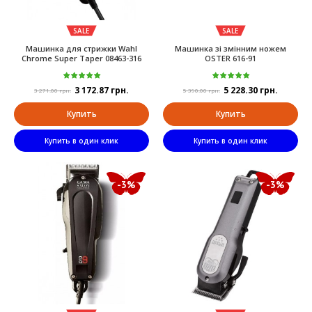
SALE
SALE
Maшинкa для cтpижки Wahl
Машинка зі змінним ножем
Chrome Super Taper 08463-316
OSTER 616-91
3 172.87 грн.
5 228.30 грн.
3 271.00 грн.
5 390.00 грн.
Купить
Купить
Купить в один клик
Купить в один клик
-3%
-3%