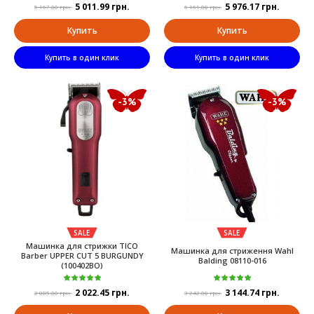
5 011.99 грн.
5 976.17 грн.
5 167.00 грн.
6 161.00 грн.
Купить
Купить
Купить в один клик
Купить в один клик
-3%
-3%
SALE
SALE
Maшинкa для cтpижки TICO
Машинка для стриження Wahl
Barber UPPER CUT 5 BURGUNDY
Balding 08110-016
(100402BO)
2 022.45 грн.
3 144.74 грн.
2 085.00 грн.
3 242.00 грн.