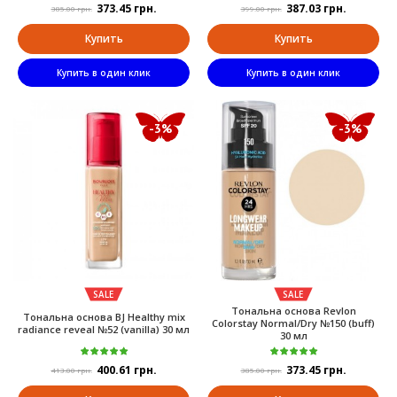
373.45 грн.
387.03 грн.
385.00 грн.
399.00 грн.
Купить
Купить
Купить в один клик
Купить в один клик
-3%
-3%
SALE
SALE
Тональна основа Revlon
Тональна основа BJ Healthy mix
Colorstay Normal/Dry №150 (buff)
radiance reveal №52 (vanilla) 30 мл
30 мл
400.61 грн.
373.45 грн.
413.00 грн.
385.00 грн.