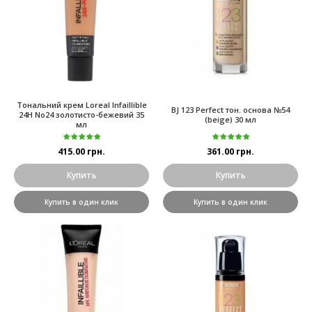
Тональний крем Loreal Infaillible
BJ 123 Perfect тон. основа №54
24H No24 золотисто-бежевий 35
(beige) 30 мл
мл
415.00 грн.
361.00 грн.
Купить
Купить
Купить в один клик
Купить в один клик