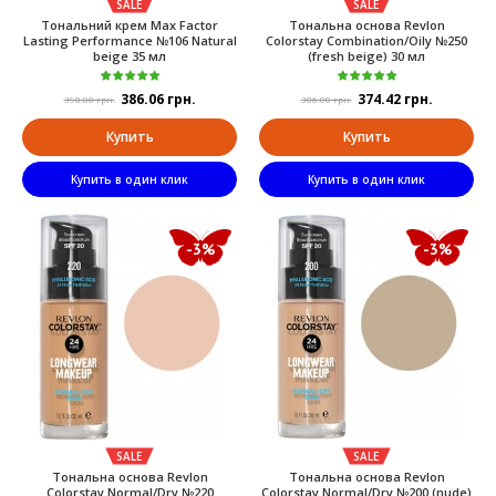
SALE
SALE
Тональний крем Max Factor
Тональна основа Revlon
Lasting Performance №106 Natural
Colorstay Combination/Oily №250
beige 35 мл
(fresh beige) 30 мл
386.06 грн.
374.42 грн.
398.00 грн.
386.00 грн.
Купить
Купить
Купить в один клик
Купить в один клик
-3%
-3%
SALE
SALE
Тональна основа Revlon
Тональна основа Revlon
Colorstay Normal/Dry №220
Colorstay Normal/Dry №200 (nude)