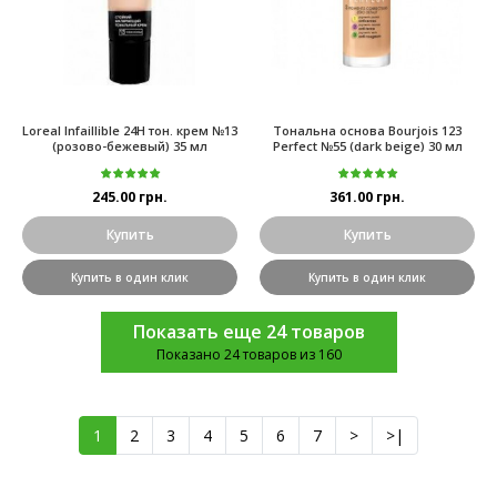
Loreal Infaillible 24H тон. крем №13
Тональна основа Bourjois 123
(розово-бежевый) 35 мл
Perfect №55 (dark beige) 30 мл
245.00 грн.
361.00 грн.
Купить
Купить
Купить в один клик
Купить в один клик
Показать еще 24 товаров
Показано 24 товаров из 160
1
2
3
4
5
6
7
>
>|