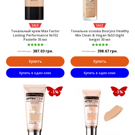
SALE
SALE
Тональный крем Max Factor
Тональна основа Bourjois Healthy
Lasting Performance №102
Mix Clean & Vegan №53 (light
Pastelle 35 мл
beige) 30 мл
387.03 грн.
398.67 грн.
399.00 грн.
411.00 грн.
Купить
Купить
Купить в один клик
Купить в один клик
-3%
-3%