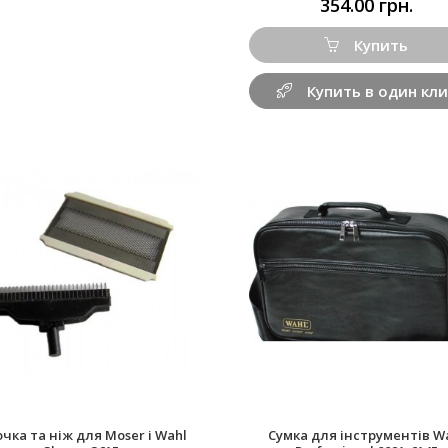
354.00 грн.
Купить
Купить в один кли
очка та ніж для Moser і Wahl
Сумка для інструментів W