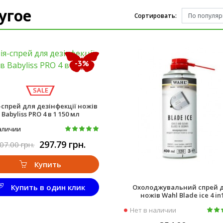
угое
Сортировать:
-3%
SALE
-спрей для дезінфекції ножів
Babyliss PRO 4 в 1 150 мл
аличии
297.79 грн.
07.00 грн.
Купить
Купить в один клик
Охолоджувальний спрей 
ножів Wahl Blade ice 4 in
Нет в наличии