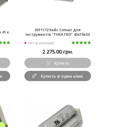
3011172 Кейс Comair для
 41 x
інструментів "THEATRO" 43х19х34
Нет в наличии
2 275.00 грн.
Купить
к
Купить в один клик