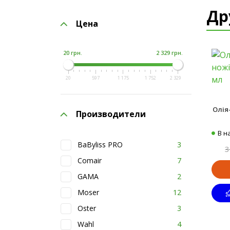
Др
Цена
20 грн.
2 329 грн.
20
597
1 175
1 752
2 329
Олія
Производители
В н
BaByliss PRO
3
3
Comair
7
GAMA
2
Moser
12
Oster
3
Wahl
4