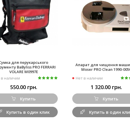
Сумка для перукарського
Апарат для чищення маш
рументу BaByliss PRO FERRARI
Moser PRO Clean 1990-005
VOLARE M0997E
 в наличии
Нет в наличии
550.00 грн.
1 320.00 грн.
Купить
Купить
Купить в один клик
Купить в один кли