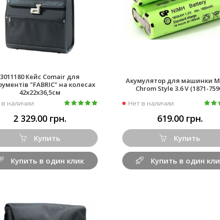
3011180 Кейс Comair для
Акумулятор для машинки M
рументів "FABRIC" на колесах
Chrom Style 3.6 V (1871-759
42х22х36,5см
 в наличии
Нет в наличии
2 329.00 грн.
619.00 грн.
Купить
Купить
Купить в один клик
Купить в один кли