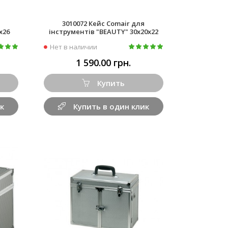
3010072 Кейс Comair для
х26
інструментів "BEAUTY" 30х20х22
Нет в наличии
1 590.00 грн.
Купить
к
Купить в один клик