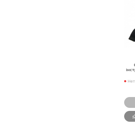
інст
Нет