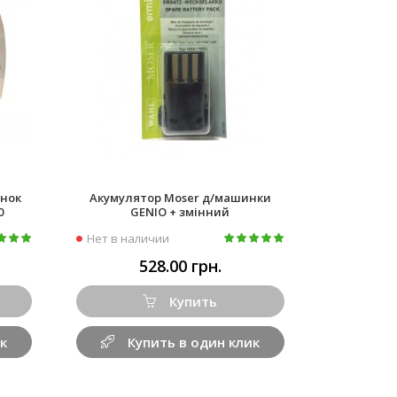
инок
Акумулятор Moser д/машинки
0
GENIO + змінний
Нет в наличии
528.00 грн.
Купить
к
Купить в один клик