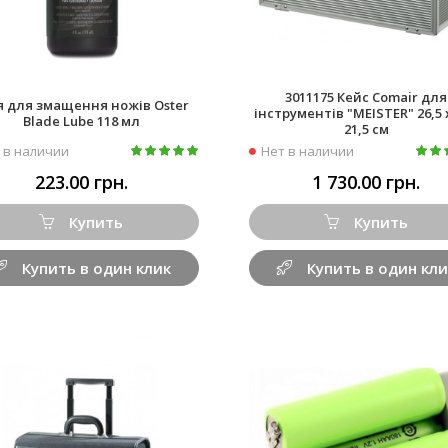
3011175 Кейс Comair для
я для змащення ножів Oster
інструментів "MEISTER" 26,5 x
Blade Lube 118 мл
21,5 см
 в наличии
Нет в наличии
223.00 грн.
1 730.00 грн.
Купить
Купить
Купить в один клик
Купить в один кли