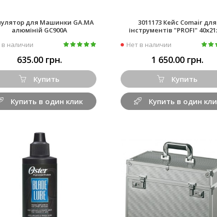
мулятор для Машинки GA.MA
3011173 Кейс Comair для
алюміній GC900A
інструментів "PROFI" 40х21
 в наличии
Нет в наличии
635.00 грн.
1 650.00 грн.
Купить
Купить
Купить в один клик
Купить в один кли