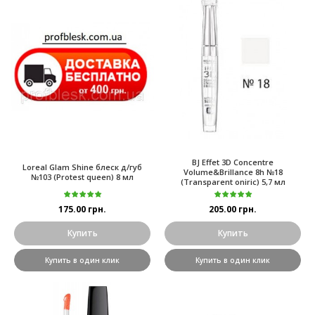
BJ Effet 3D Concentre
Loreal Glam Shine блеск д/губ
Volume&Brillance 8h №18
№103 (Protest queen) 8 мл
(Transparent oniric) 5,7 мл
175.00 грн.
205.00 грн.
Купить
Купить
Купить в один клик
Купить в один клик