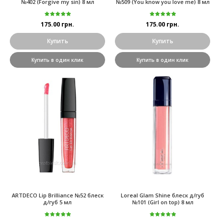
№402 (Forgive my sin) 8 мл
№509 (You know you love me) 8 мл
175.00 грн.
175.00 грн.
Купить
Купить
Купить в один клик
Купить в один клик
ARTDECO Lip Brilliance №52 блеск
Loreal Glam Shine блеск д/губ
д/губ 5 мл
№101 (Girl on top) 8 мл