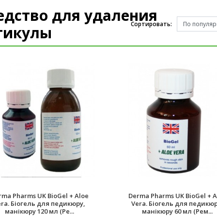
едство для удаления
Сортировать:
тикулы
rma Pharms UK BioGel + Aloe
Derma Pharms UK BioGel + A
era. Біогель для педикюру,
Vera. Біогель для педикюр
манікюру 120 мл (Ре...
манікюру 60 мл (Рем...