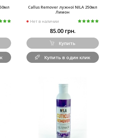
250мл
Callus Remover лужної NILA 250мл
Лимон
Нет в наличии
85.00 грн.
Купить
к
Купить в один клик