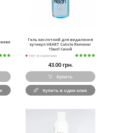
Гель кислотний для видалення
Рожеве
кутикул HEART Cuticle Remover
15млl Синій
Нет в наличии
43.00 грн.
Купить
к
Купить в один клик