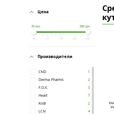
Ср
Цена
ку
35 грн.
282 грн.
35
97
159
220
282
Производители
CND
1
Derma Pharms
2
F.O.X.
3
Heart
7
De
Kodi
2
V
LCN
4