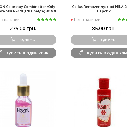
ON Colorstay Combination/Oily
Callus Remover лужної NILA 
основа №320 (true beige) 30 мл
Персик
 в наличии
Нет в наличии
275.00 грн.
85.00 грн.
Купить
Купить
Купить в один клик
Купить в один кли