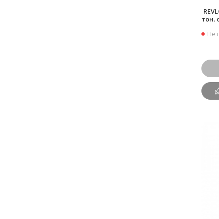
REVL
тон. 
Нет