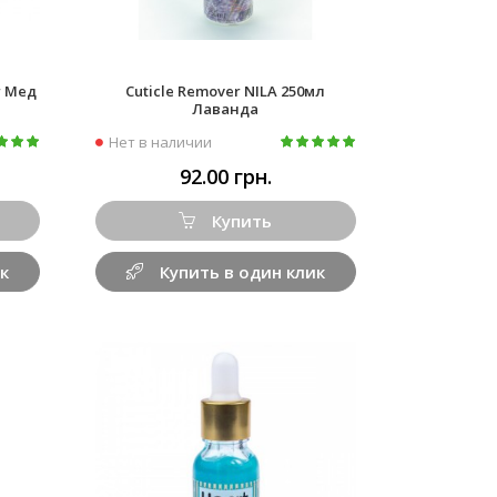
r Мед
Cuticle Remover NILA 250мл
Лаванда
Нет в наличии
92.00 грн.
Купить
к
Купить в один клик