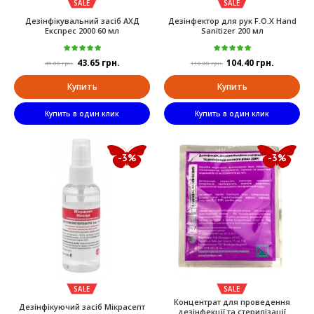
SALE
SALE
Дезінфікувальний засіб АХД
Дезінфектор для рук F.O.X Hand
Експрес 2000 60 мл
Sanitizer 200 мл
43.65 грн.
104.40 грн.
45.00 грн.
116.00 грн.
Купить
Купить
Купить в один клик
Купить в один клик
-3%
-3%
SALE
SALE
Концентрат для проведення
Дезінфікуючий засіб Мікрасепт
дезінфекції та стерилізації