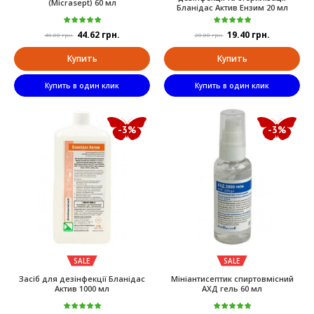
(Micrasept) 60 мл
Бланідас Актив Ензим 20 мл
44.62 грн.
19.40 грн.
46.00 грн.
20.00 грн.
Купить
Купить
Купить в один клик
Купить в один клик
-3%
-3%
SALE
SALE
Засіб для дезінфекції Бланідас
Мініантисептик спиртовмісний
Актив 1000 мл
АХД гель 60 мл