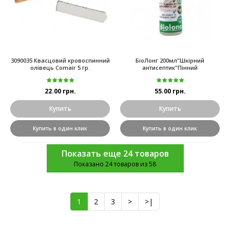
3090035 Квасцовий кровоспинний
БіоЛонг 200мл"Шкірний
олівець Comair 5 гр.
антисептик"Пінний
22.00 грн.
55.00 грн.
Купить
Купить
Купить в один клик
Купить в один клик
Показать еще 24 товаров
Показано 24 товаров из 58
1
2
3
>
>|