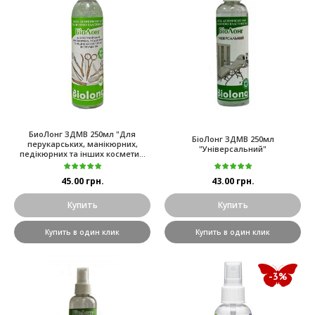
БиоЛонг ЗДМВ 250мл "Для
БіоЛонг ЗДМВ 250мл
перукарських, манікюрних,
"Універсальний"
педікюрних та інших космети...
45.00 грн.
43.00 грн.
Купить
Купить
Купить в один клик
Купить в один клик
-3%