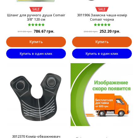
SALE
SALE
Шланг для ручного душа Comair
3011906 Захисна чаша-комір
3/8" 120 см
Comair чорна
786.67 грн.
252.20 грн.
811.00 грн.
260.00 грн.
Купить
Купить
Купить в один клик
Купить в один клик
3012370 Комір-обважнювач