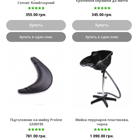
Кріплення кераміки до миття
Comair білий/чорний
355.00 грн.
345.00 грн.
Купить
Купить
Купить в один клик
Купить в один клик
Підголовник на мийку Proline
Мийка перукарня пластикова,
GX00195
чорна
761.00 грн.
1 090.00 грн.