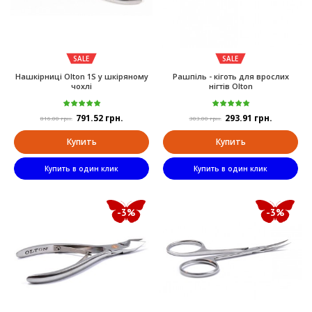
SALE
SALE
Нашкірниці Olton 1S у шкіряному
Рашпіль - кіготь для врослих
чохлі
нігтів Olton
791.52 грн.
293.91 грн.
816.00 грн.
303.00 грн.
Купить
Купить
Купить в один клик
Купить в один клик
-3%
-3%