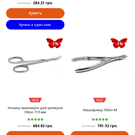
284.21 грн.
293.00 грн.
Купить
Купить в один клик
-3%
-3%
SALE
SALE
Ножиці манікюрні для кутикули
Нашкірниці Olton М
Olton 113 мм
684.82 грн.
791.52 грн.
706.00 грн.
816.00 грн.