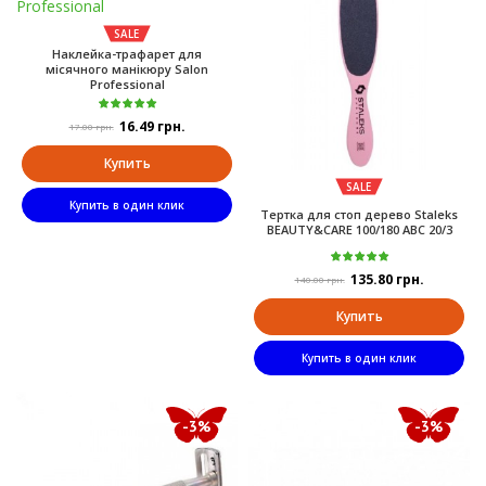
SALE
Наклейка-трафарет для
місячного манікюру Salon
Professional
16.49 грн.
17.00 грн.
Купить
SALE
Купить в один клик
Тертка для стоп дерево Staleks
BEAUTY&CARE 100/180 ABC 20/3
135.80 грн.
140.00 грн.
Купить
Купить в один клик
-3%
-3%