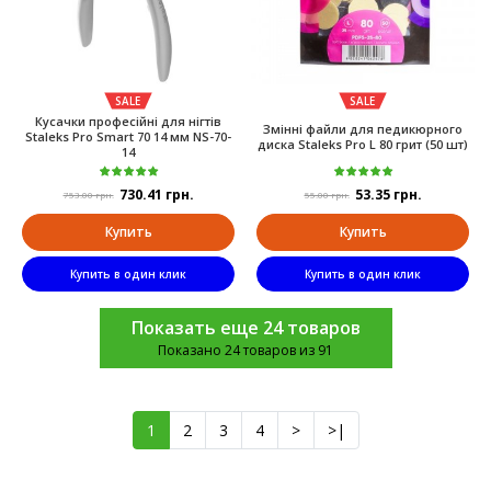
SALE
SALE
Кусачки професійні для нігтів
Змінні файли для педикюрного
Staleks Pro Smart 70 14 мм NS-70-
диска Staleks Pro L 80 грит (50 шт)
14
730.41 грн.
53.35 грн.
753.00 грн.
55.00 грн.
Купить
Купить
Купить в один клик
Купить в один клик
Показать еще 24 товаров
Показано 24 товаров из 91
1
2
3
4
>
>|