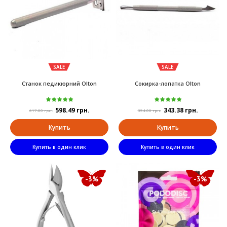
SALE
SALE
Станок педикюрний Olton
Сокирка-лопатка Olton
598.49 грн.
343.38 грн.
617.00 грн.
354.00 грн.
Купить
Купить
Купить в один клик
Купить в один клик
-3%
-3%