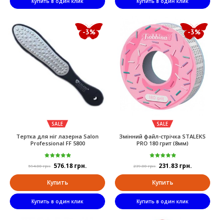
Купить в один клик
Купить в один клик
-3%
-3%
SALE
SALE
Тертка для ніг лазерна Salon
Змінний файл-стрічка STALEKS
Professional FF 5800
PRO 180 грит (8мм)
576.18 грн.
231.83 грн.
594.00 грн.
239.00 грн.
Купить
Купить
Купить в один клик
Купить в один клик