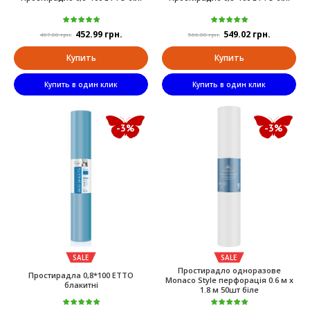
452.99 грн.
549.02 грн.
467.00 грн.
566.00 грн.
Купить
Купить
Купить в один клик
Купить в один клик
-3%
-3%
SALE
SALE
Простирадло одноразове
Простирадла 0,8*100 ETTO
Monaco Style перфорація 0.6 м х
блакитні
1.8 м 50шт біле