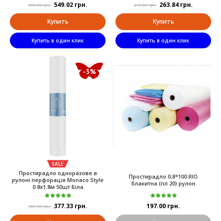
549.02 грн.
263.84 грн.
566.00 грн.
272.00 грн.
Купить
Купить
Купить в один клик
Купить в один клик
-3%
SALE
Простирадло одноразове в
Простирадло 0,8*100 RIO
рулоні перфорація Monaco Style
блакитна (пл 20) рулон
0.8х1.8м 50шт Біла
377.33 грн.
197.00 грн.
389.00 грн.